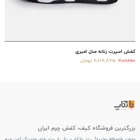
کفش اسپرت زنانه مدل امیری
2,107,875 تومان
3,011,250
بزرگترین فروشگاه کیف، کفش چرم ایران
بدون واسطه بخرید!
برند باتکاپ، یکی از برند های هلدینگ کهن چرم