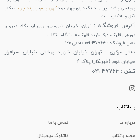
پویا می باشد. این هلدینگ دارای چهار برند
کهن چرم
،
پارینه چرم
و دکتر
نگل و باتکاپ است.
آدرس فروشگاه :
تهران، خیابان شریعتی، بین ایستگاه مترو و
دوراهی قلهک، مرکز خرید قلهک، فروشگاه باتکاپ
تلفن فروشگاه : 47764-021 داخلی 120
دفتر مرکزی : تهران خیابان شهید بهشتی خیابان سرافراز
خیابان دوم (خبرنگار) پلاک 4
تلفن : 47764-021
با باتکاپ
درباره ما
تماس با ما
مجله باتکاپ
کاتالوگ دیجیتال