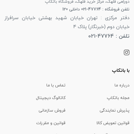
دوراهی قلهک، مرکز خرید قلهک، فروشگاه باتکاپ
تلفن فروشگاه : 47764-021 داخلی 120
دفتر مرکزی : تهران خیابان شهید بهشتی خیابان سرافراز
خیابان دوم (خبرنگار) پلاک 4
تلفن : 47764-021
با باتکاپ
درباره ما
تماس با ما
مجله باتکاپ
کاتالوگ دیجیتال
پذیرش نمایندگی
فروش سازمانی
قوانین تعویض کالا
قوانین و مقررات