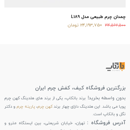
چمدان چرم طبیعی مدل L189
24,193,750 تومان
34,562,500
بزرگترین فروشگاه کیف، کفش چرم ایران
بدون واسطه بخرید!
برند باتکاپ، یکی از برند های هلدینگ کهن چرم
پویا می باشد. این هلدینگ دارای چهار برند
کهن چرم
،
پارینه چرم
و دکتر
نگل و باتکاپ است.
آدرس فروشگاه :
تهران، خیابان شریعتی، بین ایستگاه مترو و