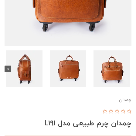
چمدان
چمدان چرم طبیعی مدل L191