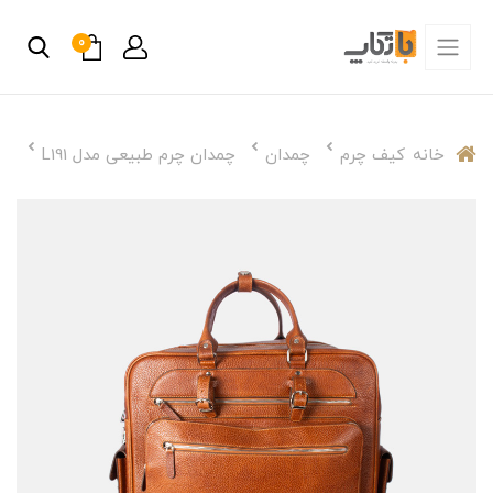
0
خانه
کیف چرم
چمدان
چمدان چرم طبیعی مدل L191