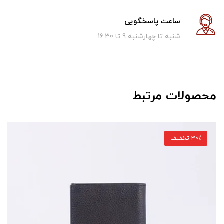
ساعت پاسخگویی
شنبه تا چهارشنبه 9 تا 16.30
محصولات مرتبط
30٪ تخفیف