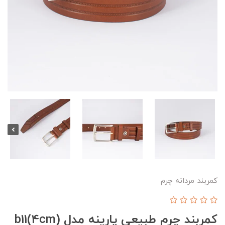
کمربند مردانه چرم
کمربند چرم طبیعی پارینه مدل b11(4cm)