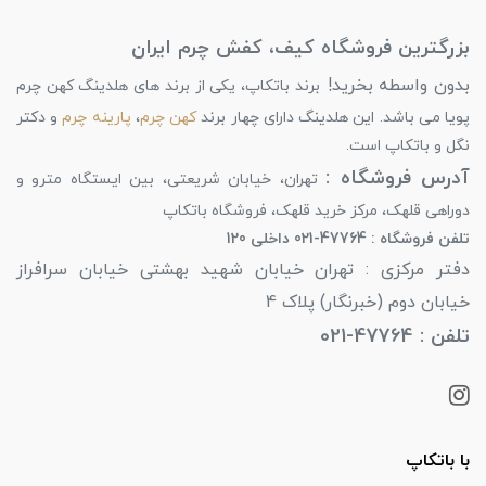
بزرگترین فروشگاه کیف، کفش چرم ایران
بدون واسطه بخرید!
برند باتکاپ، یکی از برند های هلدینگ کهن چرم
پویا می باشد. این هلدینگ دارای چهار برند
کهن چرم
،
پارینه چرم
و دکتر
نگل و باتکاپ است.
آدرس فروشگاه :
تهران، خیابان شریعتی، بین ایستگاه مترو و
دوراهی قلهک، مرکز خرید قلهک، فروشگاه باتکاپ
تلفن فروشگاه : 47764-021 داخلی 120
دفتر مرکزی : تهران خیابان شهید بهشتی خیابان سرافراز
خیابان دوم (خبرنگار) پلاک 4
تلفن : 47764-021
با باتکاپ