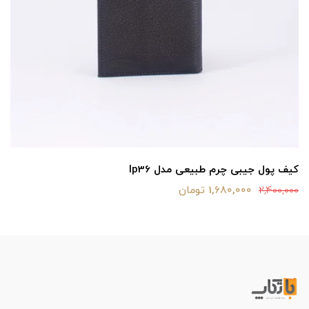
کیف پول جیبی چرم طبیعی مدل lp36
1,680,000 تومان
2,400,000