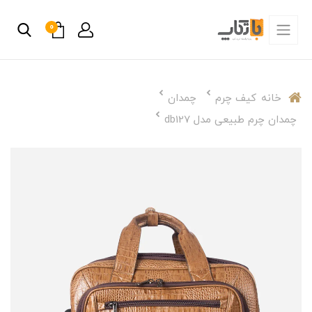
0
خانه
کیف چرم
چمدان
چمدان چرم طبیعی مدل db127