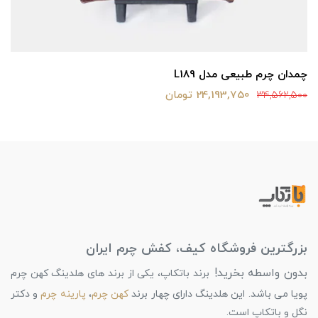
چمدان چرم طبیعی مدل L189
24,193,750 تومان
34,562,500
بزرگترین فروشگاه کیف، کفش چرم ایران
بدون واسطه بخرید!
برند باتکاپ، یکی از برند های هلدینگ کهن چرم
پویا می باشد. این هلدینگ دارای چهار برند
کهن چرم
،
پارینه چرم
و دکتر
نگل و باتکاپ است.