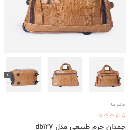
خانم ها
چمدان چرم طبیعی مدل db127