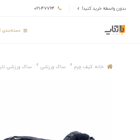
بدون واسطه خرید کنید!
021-47764
دسته‌بندی کا
خانه
کیف چرم
ساک ورزشی
ساک ورزشی نایک مد