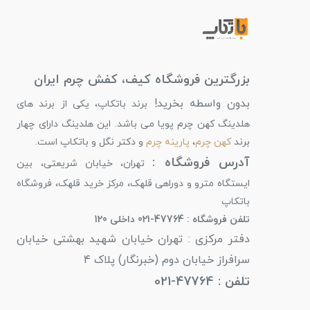
بزرگترین فروشگاه کیف، کفش چرم ایران
بدون واسطه بخرید!
برند باتکاپ، یکی از برند های
هلدینگ کهن چرم پویا می باشد. این هلدینگ دارای چهار
برند
کهن چرم
،
پارینه چرم
و دکتر نگل و باتکاپ است.
آدرس فروشگاه :
تهران، خیابان شریعتی، بین
ایستگاه مترو و دوراهی قلهک، مرکز خرید قلهک، فروشگاه
باتکاپ
تلفن فروشگاه : 47764-021 داخلی 120
دفتر مرکزی : تهران خیابان شهید بهشتی خیابان
سرافراز خیابان دوم (خبرنگار) پلاک 4
تلفن : 47764-021