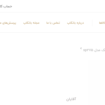
حساب کا
لاها
درباره باتکاپ
تماس با ما
مجله باتکاپ
پرسش‌های مت
ل sp275
آقایان