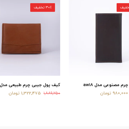
30٪ تخفیف
رم مصنوعی مدل aw18
کیف پول جیبی چرم طبیعی مدل f3
980,000 تومان
1,322,475 تومان
1,889,250