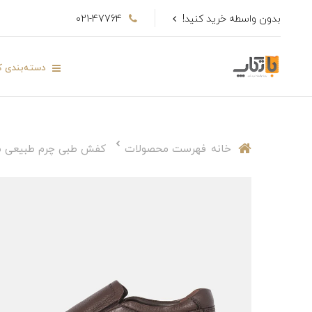
بدون واسطه خرید کنید!
021-47764
دسته‌بندی کا
خانه
فهرست محصولات
کفش طبی چرم طبیعی مر