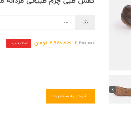
کفش طبی چرم طبیعی مردانه م
رنگ
7,980,000
تومان
11,400,000
30٪ تخفیف
افزودن به سبدخرید