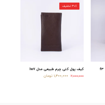
30٪ تخفیف
30٪ تخفیف
کیف پول کتی چرم طبیعی مدل lw7
کیف پول 
1,400,000 تومان
2,120,000
2,000,000