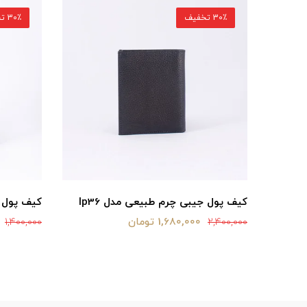
30٪ تخفیف
30٪ تخفیف
کیف پول جیبی چرم طبیعی مدل lp36
کیف پول چ
1,680,000 تومان
1,400,000
2,400,000