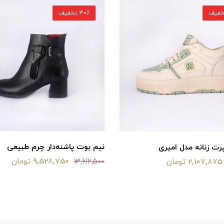
30٪ تخفیف
نیم بوت پاشنه‌دار چرم طبیعی
ت زنانه مدل امیری
9,528,750 تومان
2,107,875 تومان
13,612,500