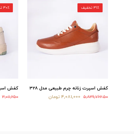
31٪ تخفیف
30٪ تخفیف
کفش اسپرت زنانه چرم طبیعی مدل 328
کفش اسپر
4,081,000 تومان
3,011,250
5,839,762.50