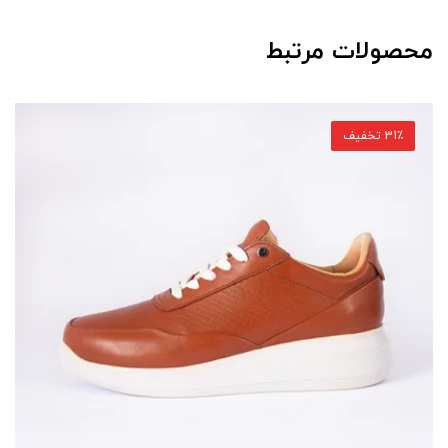
محصولات مرتبط
31٪ تخفیف