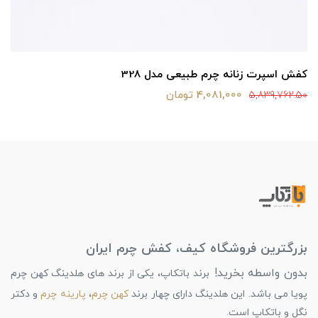
کفش اسپرت زنانه چرم طبیعی مدل 328
4,081,000 تومان
5,839,762.50
بزرگترین فروشگاه کیف، کفش چرم ایران
بدون واسطه بخرید!
برند باتکاپ، یکی از برند های هلدینگ کهن چرم
پویا می باشد. این هلدینگ دارای چهار برند
کهن چرم
،
پارینه چرم
و دکتر
نگل و باتکاپ است.