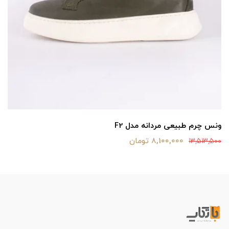
ونس چرم طبیعی مردانه مدل F2
8,100,000 تومان
13,513,500