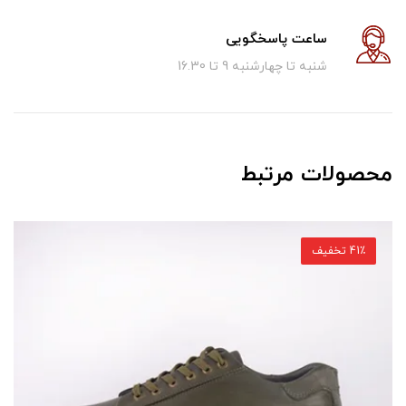
ساعت پاسخگویی
شنبه تا چهارشنبه 9 تا 16.30
محصولات مرتبط
41٪ تخفیف