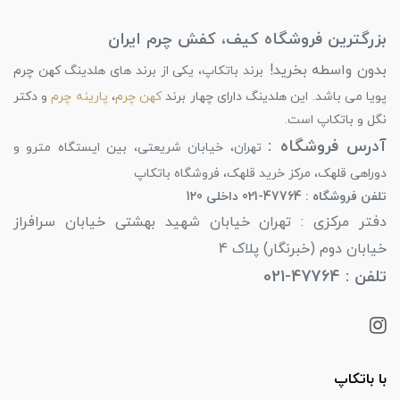
بزرگترین فروشگاه کیف، کفش چرم ایران
بدون واسطه بخرید!
برند باتکاپ، یکی از برند های هلدینگ کهن چرم
پویا می باشد. این هلدینگ دارای چهار برند
کهن چرم
،
پارینه چرم
و دکتر
نگل و باتکاپ است.
آدرس فروشگاه :
تهران، خیابان شریعتی، بین ایستگاه مترو و
دوراهی قلهک، مرکز خرید قلهک، فروشگاه باتکاپ
تلفن فروشگاه : 47764-021 داخلی 120
دفتر مرکزی : تهران خیابان شهید بهشتی خیابان سرافراز
خیابان دوم (خبرنگار) پلاک 4
تلفن : 47764-021
با باتکاپ