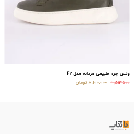
ونس چرم طبیعی مردانه مدل F2
8,100,000 تومان
13,513,500