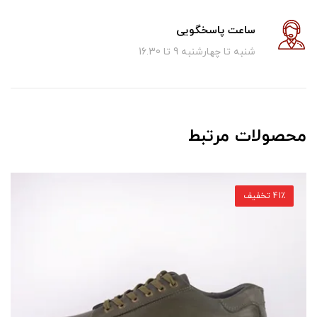
ساعت پاسخگویی
شنبه تا چهارشنبه 9 تا 16.30
محصولات مرتبط
41٪ تخفیف