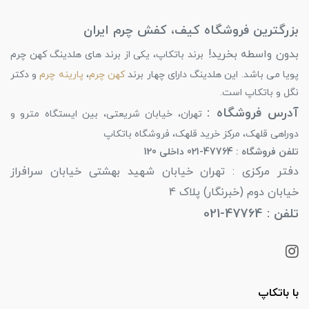
بزرگترین فروشگاه کیف، کفش چرم ایران
بدون واسطه بخرید!
برند باتکاپ، یکی از برند های هلدینگ کهن چرم
پویا می باشد. این هلدینگ دارای چهار برند
کهن چرم
،
پارینه چرم
و دکتر
نگل و باتکاپ است.
آدرس فروشگاه :
تهران، خیابان شریعتی، بین ایستگاه مترو و
دوراهی قلهک، مرکز خرید قلهک، فروشگاه باتکاپ
تلفن فروشگاه : 47764-021 داخلی 120
دفتر مرکزی : تهران خیابان شهید بهشتی خیابان سرافراز
خیابان دوم (خبرنگار) پلاک 4
تلفن : 47764-021
با باتکاپ