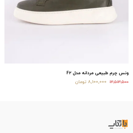
ونس چرم طبیعی مردانه مدل F2
8,100,000 تومان
13,513,500