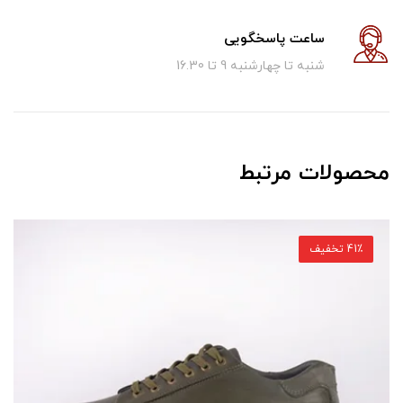
ساعت پاسخگویی
شنبه تا چهارشنبه 9 تا 16.30
محصولات مرتبط
41٪ تخفیف