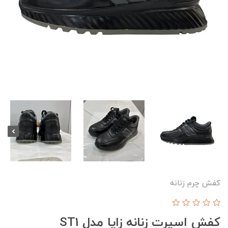
کفش چرم زنانه
کفش اسپرت زنانه زاپا مدل ST1