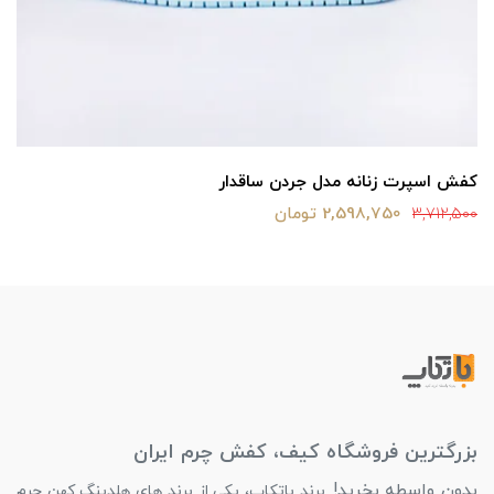
کفش اسپرت زنانه مدل جردن ساقدار
2,598,750 تومان
3,712,500
بزرگترین فروشگاه کیف، کفش چرم ایران
بدون واسطه بخرید!
برند باتکاپ، یکی از برند های هلدینگ کهن چرم