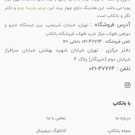
پویا می باشد. این هلدینگ دارای چهار برند
کهن چرم
،
پارینه چرم
و دکتر
نگل و باتکاپ است.
آدرس فروشگاه :
تهران، خیابان شریعتی، بین ایستگاه مترو و
دوراهی قلهک، مرکز خرید قلهک، فروشگاه باتکاپ
تلفن فروشگاه : 47764-021 داخلی 120
دفتر مرکزی : تهران خیابان شهید بهشتی خیابان سرافراز
خیابان دوم (خبرنگار) پلاک 4
تلفن : 47764-021
با باتکاپ
درباره ما
تماس با ما
مجله باتکاپ
کاتالوگ دیجیتال