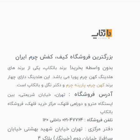
بزرگترین فروشگاه کیف، کفش چرم ایران
بدون واسطه بخرید!
برند باتکاپ، یکی از برند های
هلدینگ کهن چرم پویا می باشد. این هلدینگ دارای چهار
برند
کهن چرم
،
پارینه چرم
و دکتر نگل و باتکاپ است.
آدرس فروشگاه :
تهران، خیابان شریعتی، بین
ایستگاه مترو و دوراهی قلهک، مرکز خرید قلهک، فروشگاه
باتکاپ
تلفن فروشگاه : 47764-021 داخلی 120
دفتر مرکزی : تهران خیابان شهید بهشتی خیابان
سرافراز خیابان دوم (خبرنگار) پلاک 4