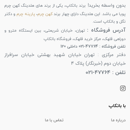
بدون واسطه بخرید!
برند باتکاپ، یکی از برند های هلدینگ کهن چرم
پویا می باشد. این هلدینگ دارای چهار برند
کهن چرم
،
پارینه چرم
و دکتر
نگل و باتکاپ است.
آدرس فروشگاه :
تهران، خیابان شریعتی، بین ایستگاه مترو و
دوراهی قلهک، مرکز خرید قلهک، فروشگاه باتکاپ
تلفن فروشگاه : 47764-021 داخلی 120
دفتر مرکزی : تهران خیابان شهید بهشتی خیابان سرافراز
خیابان دوم (خبرنگار) پلاک 4
تلفن : 47764-021
با باتکاپ
درباره ما
تماس با ما