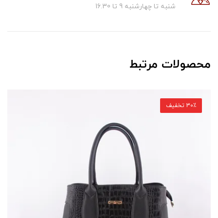
شنبه تا چهارشنبه 9 تا 16.30
محصولات مرتبط
30٪ تخفیف