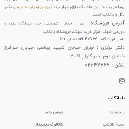
پویا می باشد. این هلدینگ دارای چهار برند
کهن چرم
،
پارینه چرم
و دکتر
نگل و باتکاپ است.
آدرس فروشگاه :
تهران، خیابان شریعتی، بین ایستگاه مترو و
دوراهی قلهک، مرکز خرید قلهک، فروشگاه باتکاپ
تلفن فروشگاه : 47764-021 داخلی 120
دفتر مرکزی : تهران خیابان شهید بهشتی خیابان سرافراز
خیابان دوم (خبرنگار) پلاک 4
تلفن : 47764-021
با باتکاپ
درباره ما
تماس با ما
مجله باتکاپ
کاتالوگ دیجیتال