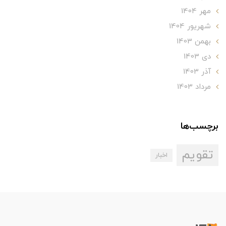
مهر 1404
شهریور 1404
بهمن 1403
دی 1403
آذر 1403
مرداد 1403
برچسب‌ها
تقویم
اخبار