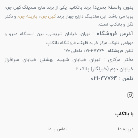
بدون واسطه بخرید!
برند باتکاپ، یکی از برند های هلدینگ کهن چرم
پویا می باشد. این هلدینگ دارای چهار برند
کهن چرم
،
پارینه چرم
و دکتر
نگل و باتکاپ است.
آدرس فروشگاه :
تهران، خیابان شریعتی، بین ایستگاه مترو و
دوراهی قلهک، مرکز خرید قلهک، فروشگاه باتکاپ
تلفن فروشگاه : 47764-021 داخلی 120
دفتر مرکزی : تهران خیابان شهید بهشتی خیابان سرافراز
خیابان دوم (خبرنگار) پلاک 4
تلفن : 47764-021
با باتکاپ
درباره ما
تماس با ما